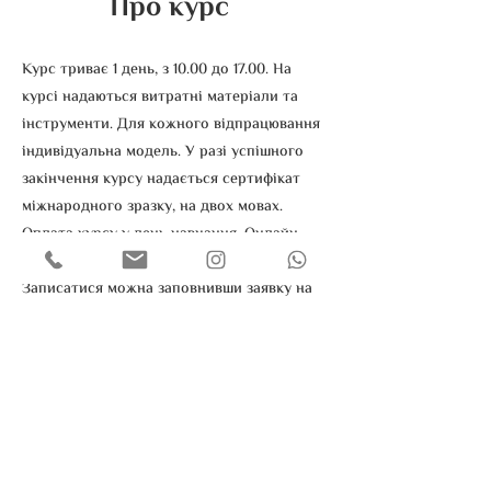
Про курс
Курс триває 1 день, з 10.00 до 17.00. На
курсі надаються витратні матеріали та
інструменти. Для кожного відпрацювання
індивідуальна модель. У разі успішного
закінчення курсу надається сертифікат
міжнародного зразку, на двох мовах.
Оплата курсу у день навчання. Онлайн
підтримка після курсу від викладача.
Записатися можна заповнивши заявку на
сайті, та по телефону -
095 148 01 90
.
Запис на курс
Ім'я
Прізвище