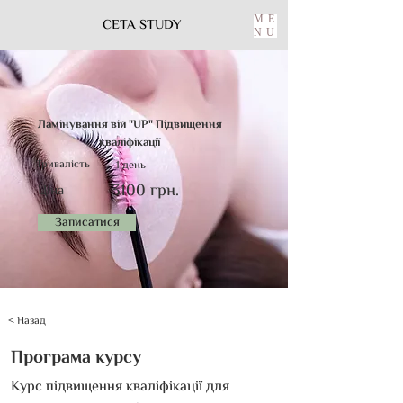
ME
CETA STUDY
NU
Ламінування вій "UP" Підвищення
кваліфікації
Тривалість
1 день
3100 грн.
Ціна
Записатися
< Назад
Програма курсу
Курс підвищення кваліфікації для 