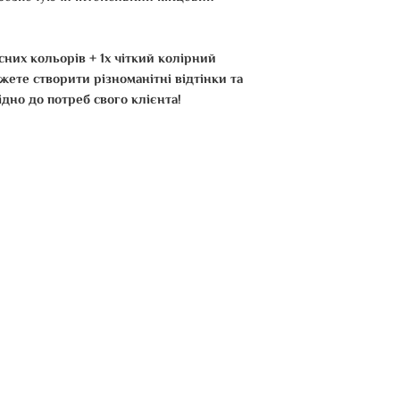
доставку, зв'яжітьс
Самовивіз:
Ви можете забрати 
них кольорів + 1x чіткий колірний
пункту видачі. Розт
жете створити різноманітні відтінки та
м. Київ - Казимира М
ідно до потреб свого клієнта!
до 19.00.
Тільки за попередні
собі документ, що з
замовлення.