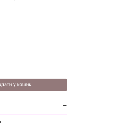
на
одати у кошик
 використовувати з
н
во поєднується з послугами
крита фарба, поверненню та