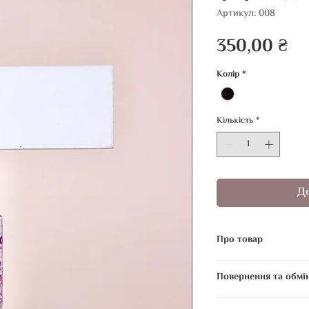
Артикул: 008
Ці
350,00 ₴
Колір
*
Кількість
*
Д
Про товар
Чи можна Noemi Dye
Повернення та обмі
ламінуванням?
Так! Noemi Dye чудо
Використана або від