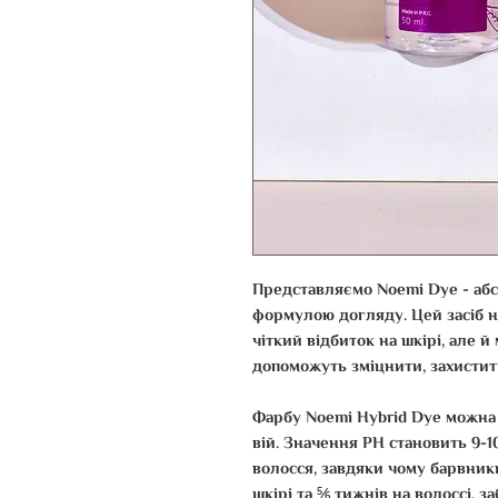
Представляємо Noemi Dye
- аб
формулою догляду. Цей засіб н
чіткий відбиток на шкірі, але й
допоможуть зміцнити, захистит
Фарбу Noemi Hybrid Dye
можна 
вій. Значення PH становить 9-1
волосся, завдяки чому барвник
шкірі та ⅚ тижнів на волоссі, 