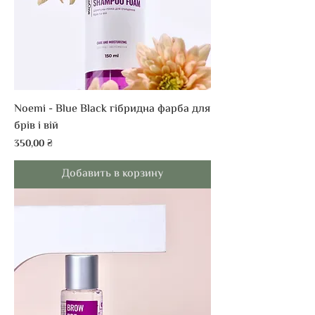
Noemi - Blue Black гібридна фарба для
брів і вій
Цена
350,00 ₴
Добавить в корзину