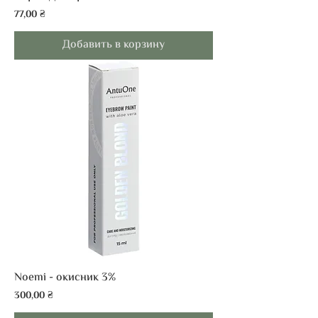
Цена
77,00 ₴
Добавить в корзину
Noemi - окисник 3%
Цена
300,00 ₴