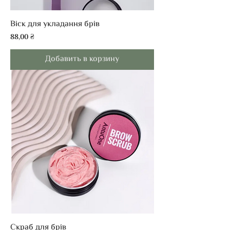
Віск для укладання брів
Цена
88,00 ₴
Добавить в корзину
Скраб для брів