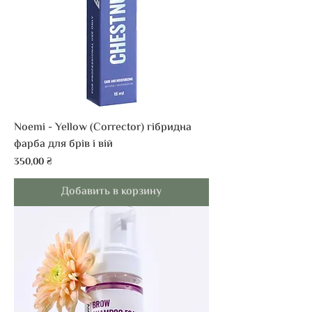
Noemi - Yellow (Corrector) гібридна
фарба для брів і вій
Цена
350,00 ₴
Добавить в корзину