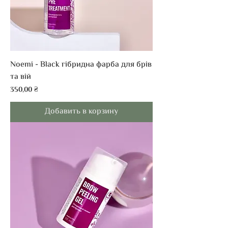
Noemi - Black гібридна фарба для брів
та вій
Цена
350,00 ₴
Добавить в корзину