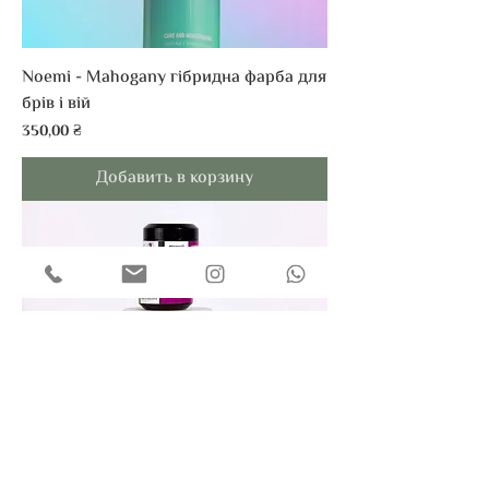
Noemi - Mahogany гібридна фарба для
брів і вій
Цена
350,00 ₴
Добавить в корзину