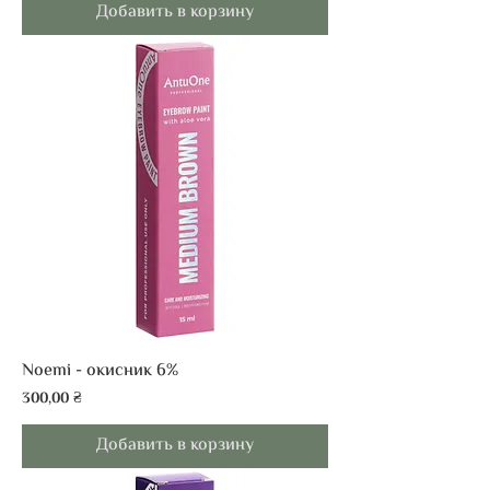
Добавить в корзину
Noemi - окисник 6%
Цена
300,00 ₴
Добавить в корзину